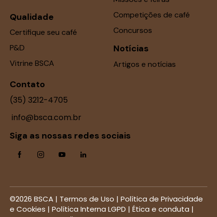
Competições de café
Qualidade
Concursos
Certifique seu café
P&D
Notícias
Vitrine BSCA
Artigos e notícias
Contato
(35) 3212-4705
info@bsca.com.br
Siga as nossas redes sociais
©2026 BSCA |
Termos de Uso
|
Política de Privacidade
e Cookies
|
Política Interna LGPD
|
Ética e conduta
|