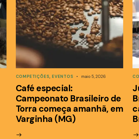
COMPETIÇÕES
,
EVENTOS
maio 5, 2026
CO
Café especial:
J
Campeonato Brasileiro de
B
Torra começa amanhã, em
c
Varginha (MG)
B