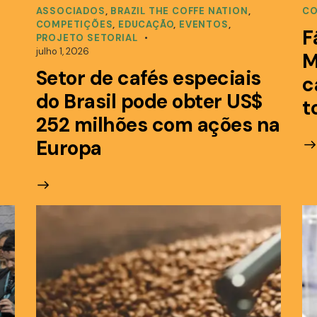
ASSOCIADOS
,
BRAZIL THE COFFE NATION
,
CO
COMPETIÇÕES
,
EDUCAÇÃO
,
EVENTOS
,
F
PROJETO SETORIAL
julho 1, 2026
M
Setor de cafés especiais
c
do Brasil pode obter US$
t
252 milhões com ações na
Europa