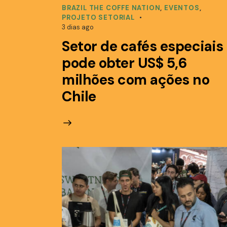
BRAZIL THE COFFE NATION
,
EVENTOS
,
PROJETO SETORIAL
3 dias ago
Setor de cafés especiais
pode obter US$ 5,6
milhões com ações no
Chile