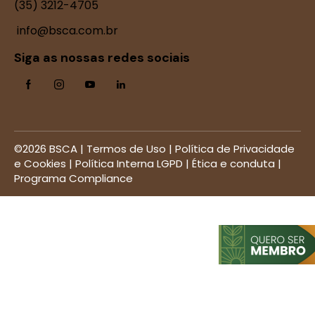
(35) 3212-4705
info@bsca.com.br
Siga as nossas redes sociais
©2026 BSCA |
Termos de Uso
|
Política de Privacidade
e Cookies
|
Política Interna LGPD
|
Ética e conduta
|
Programa Compliance