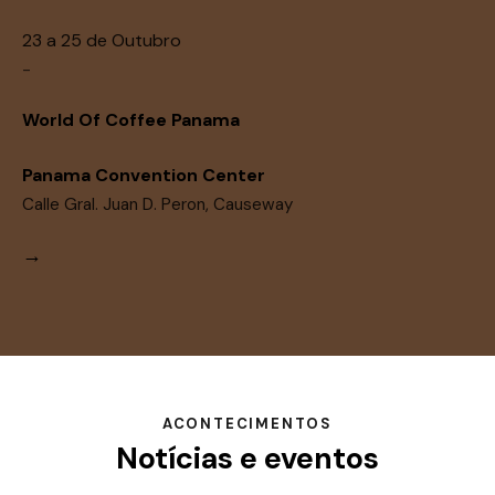
23 a 25 de Outubro
-
World Of Coffee Panama
Panama Convention Center
Calle Gral. Juan D. Peron, Causeway
→
ACONTECIMENTOS
Notícias e eventos