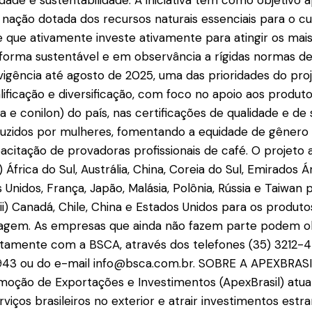
idade e sustentabilidade. A iniciativa tem como objetivo 
nação dotada dos recursos naturais essenciais para o cu
 que ativamente investe ativamente para atingir os mais 
 forma sustentável e em observância a rígidas normas de 
igência até agosto de 2025, uma das prioridades do proje
ificação e diversificação, com foco no apoio aos produt
 e conilon) do país, nas certificações de qualidade e de 
uzidos por mulheres, fomentando a equidade de gênero 
apacitação de provadoras profissionais de café. O projet
 África do Sul, Austrália, China, Coreia do Sul, Emirados 
Unidos, França, Japão, Malásia, Polônia, Rússia e Taiwan 
 ii) Canadá, Chile, China e Estados Unidos para os produto
agem. As empresas que ainda não fazem parte podem o
etamente com a BSCA, através dos telefones (35) 3212-
43 ou do e-mail info@bsca.com.br. SOBRE A APEXBRASI
omoção de Exportações e Investimentos (ApexBrasil) at
viços brasileiros no exterior e atrair investimentos estr