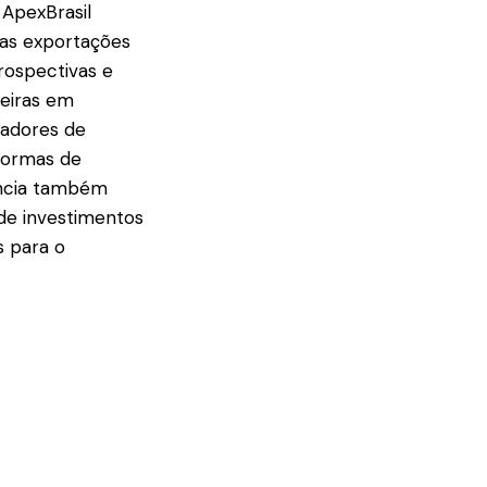
 ApexBrasil
 as exportações
prospectivas e
leiras em
madores de
aformas de
ência também
de investimentos
s para o