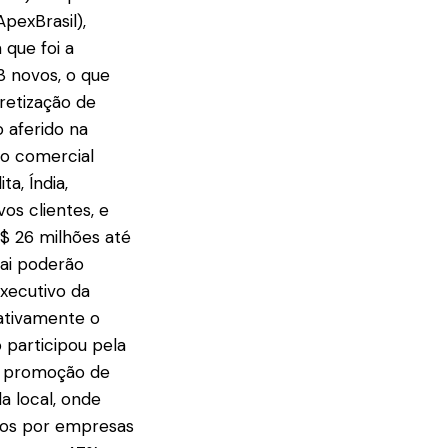
pexBrasil),
 que foi a
3 novos, o que
retização de
 aferido na
ão comercial
a, Índia,
os clientes, e
S$ 26 milhões até
bai poderão
executivo da
cativamente o
 participou pela
de promoção de
 local, onde
ados por empresas