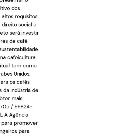
apresentar o
ltivo dos
altos requisitos
direito social e
to será investir
ores de café
sustentabilidade
na cafeicultura
o atual tem como
Árabes Unidos,
para os cafés
s da indústria de
bter mais
4705 / 99824-
L A Agência
ua para promover
angeiros para