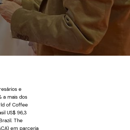
esários e
% a mais dos
ld of Coffee
sil US$ 96,3
Brazil. The
BSCA) em parceria