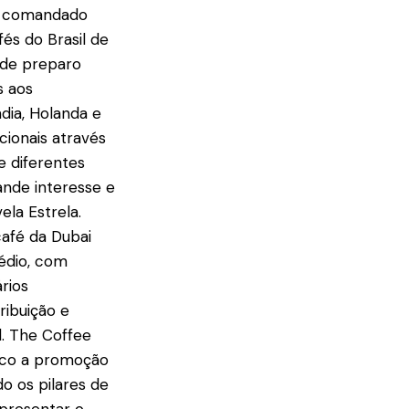
r, comandado
és do Brasil de
 de preparo
s aos
dia, Holanda e
cionais através
e diferentes
ande interesse e
ela Estrela.
 café da Dubai
édio, com
rios
ribuição e
l. The Coffee
foco a promoção
o os pilares de