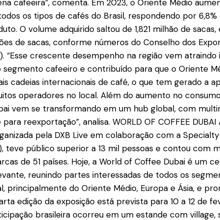
ena cafeeira”, comenta. Em 2023, o Oriente Médio aum
odos os tipos de cafés do Brasil, respondendo por 6,8
duto. O volume adquirido saltou de 1,821 milhão de sacas,
lhões de sacas, conforme números do Conselho dos Expo
é). “Esse crescente desempenho na região vem atraindo
o segmento cafeeiro e contribuído para que o Oriente M
ais cadeias internacionais de café, o que tem gerado a ap
uitos operadores no local. Além do aumento no consumo 
ai vem se transformando em um hub global, com multina
é para reexportação”, analisa. WORLD OF COFFEE DUBAI A
organizada pela DXB Live em colaboração com a Specialty
), teve público superior a 13 mil pessoas e contou com m
rcas de 51 países. Hoje, a World of Coffee Dubai é um c
levante, reunindo partes interessadas de todos os segme
l, principalmente do Oriente Médio, Europa e Ásia, e pr
arta edição da exposição está prevista para 10 a 12 de fe
ticipação brasileira ocorreu em um estande com village, 