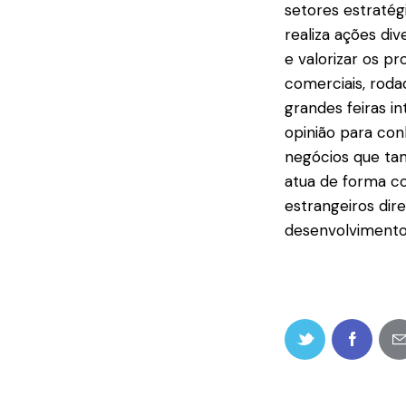
setores estratégi
realiza ações di
e valorizar os pr
comerciais, roda
grandes feiras i
opinião para con
negócios que ta
atua de forma c
estrangeiros dir
desenvolvimento 