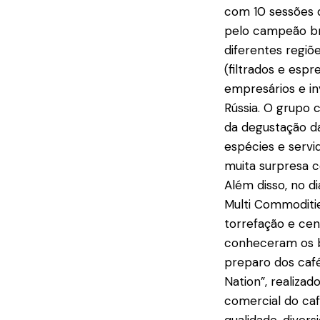
com 10 sessões d
pelo campeão bra
diferentes regiõ
(filtrados e espr
empresários e in
Rússia. O grupo 
da degustação da
espécies e servi
muita surpresa co
Além disso, no di
Multi Commoditi
torrefação e cen
conheceram os be
preparo dos café
Nation”, realiz
comercial do caf