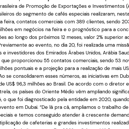
asileira de Promoção de Exportações e Investimentos (A
ileiros do segmento de cafés especiais realizaram, nesta
da feira, contatos comerciais com 389 clientes, sendo 20
ilhões em negócios na feira e o prognóstico para a conc
ões ao longo dos próximos 12 meses, valor 2% superior ao
 Previamente ao evento, no dia 20, foi realizada uma miss
e investidores dos Emirados Árabes Unidos, Arábia Saudit
, que proporcionou 55 contatos comerciais, sendo 53 nov
ilhões pontuais e a projeção para a realização de mais U
 Ao se consolidarem esses números, as iniciativas em Du
de US$ 96,3 milhões ao Brasil. De acordo com o diretor 
strela, os países do Oriente Médio vêm ampliando signifi
 o que foi diagnosticado pela entidade em 2020, quando
evento em Dubai. “De lá pra cá, ampliamos o trabalho 
peciais e temos conseguido atender à crescente demanda
plicação de cafeterias e grandes investimentos realiz