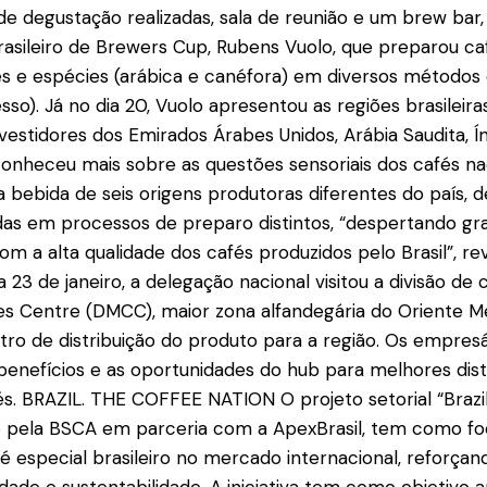
e degustação realizadas, sala de reunião e um brew ba
sileiro de Brewers Cup, Rubens Vuolo, que preparou caf
es e espécies (arábica e canéfora) em diversos métodos
esso). Já no dia 20, Vuolo apresentou as regiões brasileira
vestidores dos Emirados Árabes Unidos, Arábia Saudita, Ín
conheceu mais sobre as questões sensoriais dos cafés na
 bebida de seis origens produtoras diferentes do país, d
das em processos de preparo distintos, “despertando gr
m a alta qualidade dos cafés produzidos pelo Brasil”, rev
a 23 de janeiro, a delegação nacional visitou a divisão de
es Centre (DMCC), maior zona alfandegária do Oriente M
tro de distribuição do produto para a região. Os empresá
nefícios e as oportunidades do hub para melhores dist
s. BRAZIL. THE COFFEE NATION O projeto setorial “Brazi
ado pela BSCA em parceria com a ApexBrasil, tem como 
é especial brasileiro no mercado internacional, reforçand