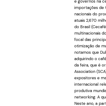
e governos na c
importações de t
nacionais do pro
atuais 2,670 mi
do Brasil (Cecaf
multinacionais d
focal das princip
otimização de m
notamos que Dub
adquirindo o caf
da feira, que é 
Association (SCA
expositores e ma
internacional re
produtiva mundia
networking. A qu
Neste ano, a par