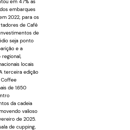
entou em 47% as
% dos embarques
 em 2022, para os
rtadores de Café
 investimentos de
édio seja ponto
arição e a
regional,
cionais locais
 terceira edição
 Coffee
ais de 1.650
entro
ntos da cadeia
omovendo valioso
vereiro de 2025.
sala de cupping,