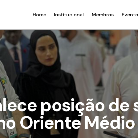
Home
Institucional
Membros
Evento
talece posição de
no Oriente Médio