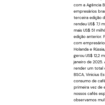
com a Agência Br
empresários bras
terceira edição 
rendeu US$ 7,1 m
mais US$ 51 milh
edição anterior.
com empresários 
Holanda e Rússia
gerou US$ 12,2 m
janeiro de 2025.
render um total 
BSCA, Vinicius E
consumo de café,
primeira vez de 
nossos cafés es
observamos multi