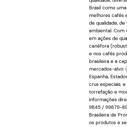
qualidade, divers
Brasil como uma 
melhores cafés e
de qualidade, de
ambiental. Com v
em ações de qual
canéfora (robusta
e nos cafés prod
brasileira e a c
mercados-alvo: i)
Espanha, Estados 
crus especiais; e
torrefação e mo
informações dir
9845 / 99879-89
Brasileira de Pr
os produtos e ser