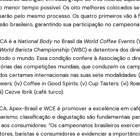
no menor tempo possível. Os oito melhores colocados se 
ssarão pelo mesmo processo. Os quatro primeiros vão à fi
eão brasileiro, garantindo sua participação no campeona
SCA é a
National Body
no Brasil da
World Coffee Events
(
World Barista Championship
(WBC) e detentora dos direi
do o mundo. Essa condição confere à Associação o direi
atórias das competições mundiais, que conduzem os camp
 dos certames internacionais nas suas sete modalidades: (i) 
rewers; (iv) Coffee in Good Spirits; (v) Cup Tasters; (vi) Roa
ii) Cezve Ibrik (café turco).
SCA, Apex-Brasil e WCE é promover a excelência em café
 barismo, classificação e degustação são fundamentais par
o aos consumidores. “Os campeonatos brasileiros exerce
ores, baristas e consumidores e evidenciar a importânci