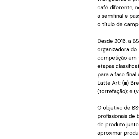
café diferente, 
a semifinal e pa
o título de camp
Desde 2016, a B
organizadora do
competição em to
etapas classific
para a fase final
Latte Art; (iii) B
(torrefação); e (v
O objetivo de B
profissionais de
do produto junt
aproximar produt