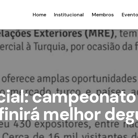
Home
Institucional
Membros
Evento
cial: campeonato
finirá melhor de