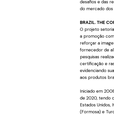
desafios e das r
do mercado dos c
BRAZIL. THE CO
O projeto setori
a promoção comer
reforçar a imag
fornecedor de al
pesquisas realiza
certificação e r
evidenciando su
aos produtos bras
Iniciado em 2008
de 2020, tendo c
Estados Unidos, I
(Formosa) e Turqu