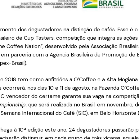
imento dos degustadores na distinção de cafés. Esse é o 
leiro de Cup Tasters, competição que integra as ações
 The Coffee Nation”, desenvolvido pela Associação Brasilei
) em parceria com a Agência Brasileira de Promoção de 
pex-Brasil).
 2018 tem como anfitriões a O’Coffee e a Alta Mogiana 
 ocorrerá, nos dias 10 e 11 de agosto, na Fazenda O’Coff
. O vencedor do certame garante sua vaga na competiç
ampionship
, que será realizada no Brasil, em novembro, 
emana Internacional do Café (SIC), em Belo Horizonte 
chega à 10ª edição este ano, 24 degustadores passarão p
recisarão distinguir, em cada grupo de três xícaras, aque