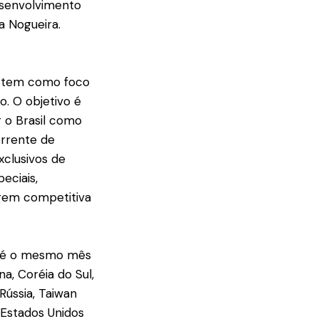
esenvolvimento
a Nogueira.
 e tem como foco
. O objetivo é
 o Brasil como
orrente de
xclusivos de
eciais,
agem competitiva
 até o mesmo mês
a, Coréia do Sul,
 Rússia, Taiwan
e Estados Unidos