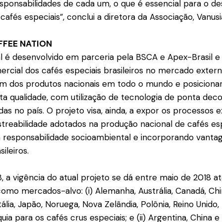
esponsabilidades de cada um, o que é essencial para o d
afés especiais”, conclui a diretora da Associação, Vanusi
FFEE NATION
al é desenvolvido em parceria pela BSCA e Apex-Brasil
cial dos cafés especiais brasileiros no mercado externo
em dos produtos nacionais em todo o mundo e posicionar
ta qualidade, com utilização de tecnologia de ponta dec
das no país. O projeto visa, ainda, a expor os processos e
astreabilidade adotados na produção nacional de cafés esp
a responsabilidade socioambiental e incorporando vant
ileiros.
, a vigência do atual projeto se dá entre maio de 2018
omo mercados-alvo: (i) Alemanha, Austrália, Canadá, Chin
tália, Japão, Noruega, Nova Zelândia, Polônia, Reino Unido,
ia para os cafés crus especiais; e (ii) Argentina, China 