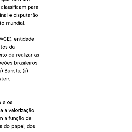
classificam para
nal e disputarão
to mundial.
WCE), entidade
tos da
to de realizar as
eões brasileiros
Barista; (ii)
sters
 e os
a a valorização
m a função de
a do papel, dos