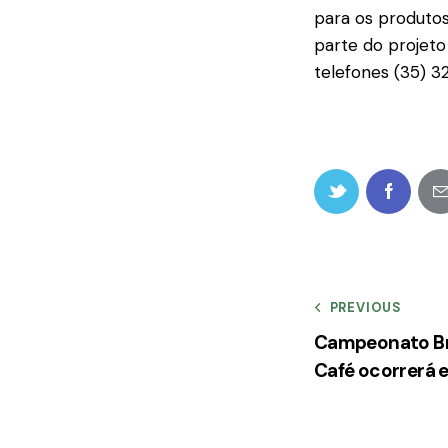
para os produto
parte do projet
telefones (35) 
PREVIOUS
Campeonato Bra
Café ocorrerá e