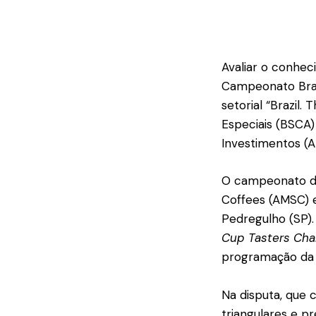
Avaliar o conhec
Campeonato Brasi
setorial “Brazil.
Especiais (BSCA
Investimentos (A
O campeonato de
Coffees (AMSC) e
Pedregulho (SP)
Cup Tasters Ch
programação da S
Na disputa, que 
triangulares e p