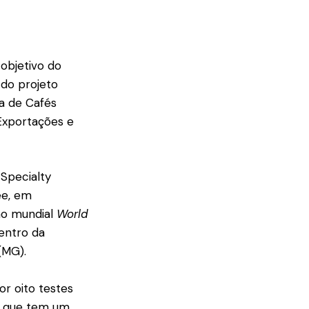
objetivo do
 do projeto
ra de Cafés
Exportações e
Specialty
ee, em
ão mundial
World
dentro da
(MG).
or oito testes
la que tem um