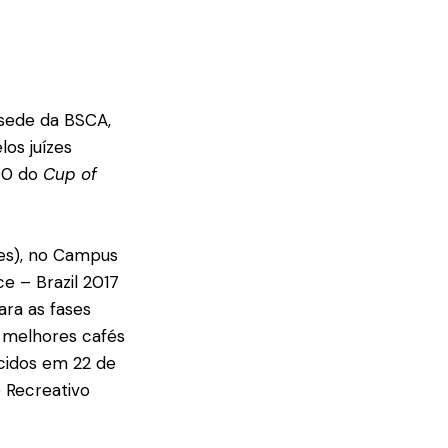
 sede da BSCA,
os juízes
100 do
Cup of
Ifes), no Campus
ce – Brazil 2017
para as fases
s melhores cafés
cidos em 22 de
 Recreativo