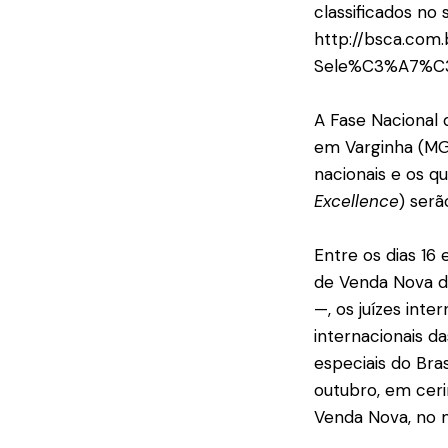
classificados no 
http://bsca.com
Sele%C3%A7%C3
A Fase Nacional 
em Varginha (MG)
nacionais e os q
Excellence
) serã
Entre os dias 16 
de Venda Nova do 
—, os juízes inte
internacionais da
especiais do Bra
outubro, em cer
Venda Nova, no 