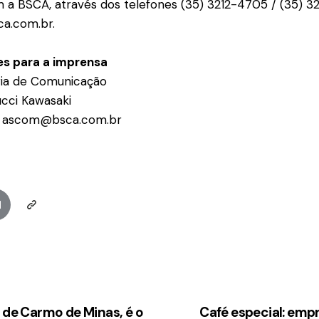
 a BSCA, através dos telefones (35) 3212-4705 / (35) 3
a.com.br.
s para a imprensa
ia de Comunicação
cci Kawasaki
 / ascom@bsca.com.br
 de Carmo de Minas, é o
Café especial: empr