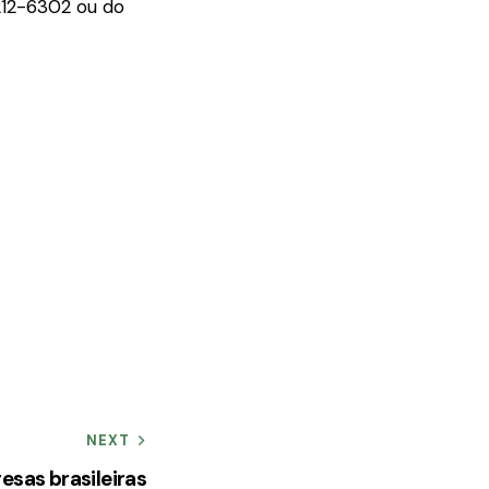
212-6302 ou do
NEXT
esas brasileiras