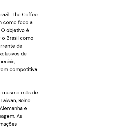
razil. The Coffee
em como foco a
 O objetivo é
 o Brasil como
orrente de
xclusivos de
eciais,
agem competitiva
 ao mesmo mês de
/Taiwan, Reino
, Alemanha e
moagem. As
rmações