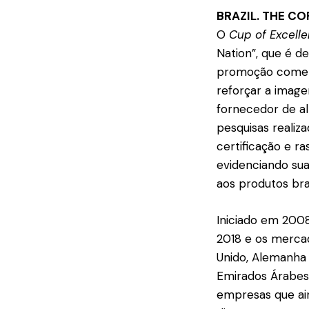
BRAZIL. THE CO
O
Cup of Excelle
Nation”, que é d
promoção comerci
reforçar a imag
fornecedor de al
pesquisas realiza
certificação e r
evidenciando su
aos produtos bras
Iniciado em 2008
2018 e os mercad
Unido, Alemanha e
Emirados Árabes 
empresas que ai