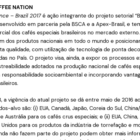
FFEE NATION
nce – Brazil 2017
é ação integrante do projeto setorial “B
esenvolvido em parceria pela BSCA e a Apex-Brasil, e t
al dos cafés especiais brasileiros no mercado externo.
em dos produtos nacionais em todo o mundo e posicionar
ta qualidade, com utilização de tecnologia de ponta dec
das no País. O projeto visa, ainda, a expor os processos e
astreabilidade adotados na produção nacional de cafés esp
a responsabilidade socioambiental e incorporando vant
ileiros.
, a vigência do atual projeto se dá entre maio de 2016
os-alvo são: (i) EUA, Canadá, Japão, Coreia do Sul, China
 Austrália para os cafés crus especiais; e (ii) EUA, China
Unidos para os produtos da indústria de torrefação e 
nda não fazem parte do projeto podem obter mais info