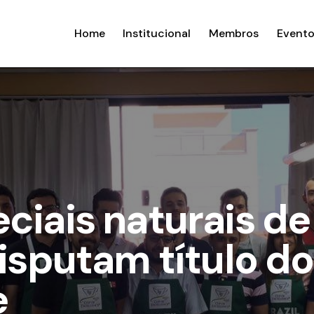
Home
Institucional
Membros
Evento
ciais naturais de
disputam título d
e