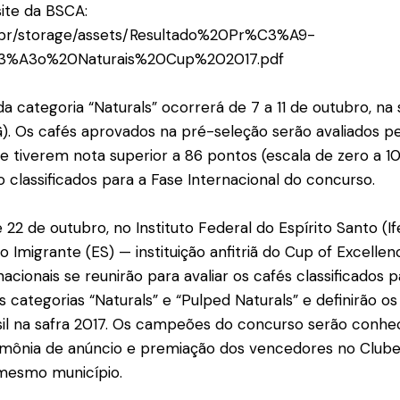
site da BSCA:
.br/storage/assets/Resultado%20Pr%C3%A9-
%A3o%20Naturais%20Cup%202017.pdf
da categoria “Naturals” ocorrerá de 7 a 11 de outubro, na
. Os cafés aprovados na pré-seleção serão avaliados pel
ue tiverem nota superior a 86 pontos (escala de zero a 
o classificados para a Fase Internacional do concurso.
e 22 de outubro, no Instituto Federal do Espírito Santo (
Imigrante (ES) — instituição anfitriã do Cup of Excellen
rnacionais se reunirão para avaliar os cafés classificados 
s categorias “Naturals” e “Pulped Naturals” e definirão o
sil na safra 2017. Os campeões do concurso serão conhe
imônia de anúncio e premiação dos vencedores no Clube
mesmo município.