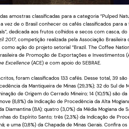
 das amostras classificadas para a categoria “Pulped Nat
a vez de o Brasil conhecer os cafés classificados para a 
als”, dedicada aos frutos colhidos e secos com casca, do
il 2017
, competição realizada pela Associação Brasileira
, como ação do projeto setorial “Brazil. The Coffee Natio
asileira de Promoção de Exportações e Investimentos (A
fee Excellence
(ACE) e com apoio do SEBRAE.
critos, foram classificados 133 cafés. Desse total, 39 são
cedência da Mantiqueira de Minas (29,3%); 32 do Sul de Mi
inação de Origem do Cerrado Mineiro; 14 (10,5%) são da
 nove (6,8%) da Indicação de Procedência da Alta Mogiana
a Diamantina (BA); quatro (3,0%) da Média Mogiana de Sã
nhas do Espírito Santo; três (2,3%) da Indicação de Pro
ná; e uma (0,8%) da Chapada de Minas Gerais. Confira os