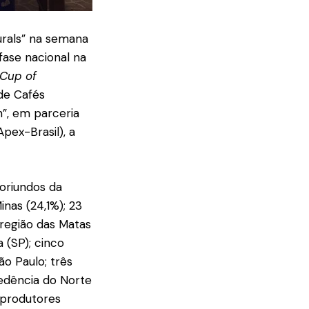
urals” na semana
fase nacional na
Cup of
 de Cafés
n”, em parceria
pex-Brasil), a
 oriundos da
nas (24,1%); 23
 região das Matas
 (SP); cinco
o Paulo; três
cedência do Norte
 produtores