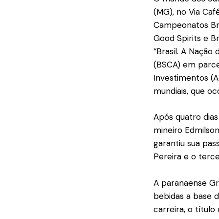
(MG), no Via Caf
Campeonatos Bras
Good Spirits e B
“Brasil. A Nação 
(BSCA) em parce
Investimentos (A
mundiais, que oc
Após quatro dias
mineiro Edmilson
garantiu sua pas
Pereira e o terc
A paranaense Gra
bebidas a base d
carreira, o títu