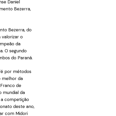
nse Daniel
imento Bezerra,
nto Bezerra, do
 valorizar o
campeão da
ia. O segundo
ambos do Paraná.
afé por métodos
o melhor da
 Franco de
o mundial da
u a competição
onato deste ano,
gar com Midori