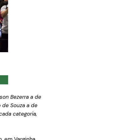
son Bezerra a de
o de Souza a de
cada categoria,
o, em Varginha