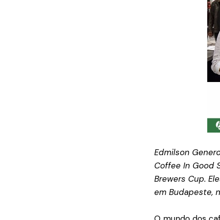
Edmilson Genero
Coffee In Good S
Brewers Cup. Ele
em Budapeste, n
O mundo dos café