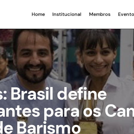
Home
Institucional
Membros
Evento
Brasil define
antes para os C
de Barismo