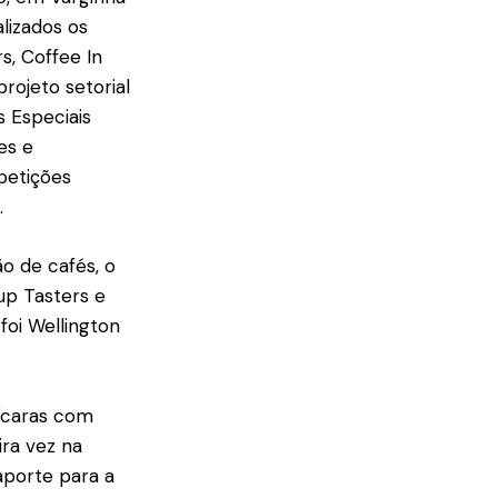
lizados os
s, Coffee In
rojeto setorial
s Especiais
es e
petições
.
o de cafés, o
up Tasters e
foi Wellington
xícaras com
ira vez na
aporte para a