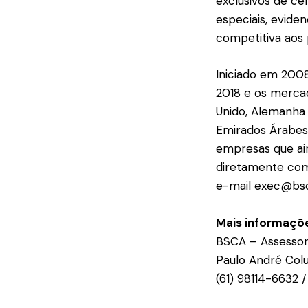
exclusivos de ce
especiais, evide
competitiva aos 
Iniciado em 2008
2018 e os mercad
Unido, Alemanha e
Emirados Árabes 
empresas que ai
diretamente com
e-mail
exec@bsc
Mais informaçõe
BSCA – Assessor
Paulo André Colu
(61) 98114-6632