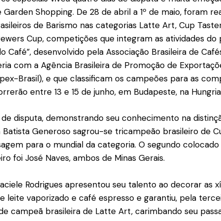
é Garden Shopping. De 28 de abril a 1º de maio, foram rea
ileiros de Barismo nas categorias Latte Art, Cup Taster
rewers Cup, competições que integram as atividades do p
do Café”, desenvolvido pela Associação Brasileira de Café
ria com a Agência Brasileira de Promoção de Exportaçõ
pex-Brasil), e que classificam os campeões para as com
orrerão entre 13 e 15 de junho, em Budapeste, na Hungria
 de disputa, demonstrando seu conhecimento na distinçã
 Batista Generoso sagrou-se tricampeão brasileiro de C
sagem para o mundial da categoria. O segundo colocado 
eiro foi José Naves, ambos de Minas Gerais.
ciele Rodrigues apresentou seu talento ao decorar as 
e leite vaporizado e café espresso e garantiu, pela terce
lo de campeã brasileira de Latte Art, carimbando seu pass