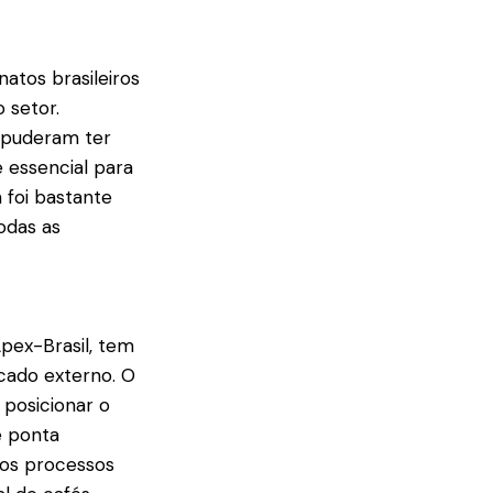
atos brasileiros
 setor.
 puderam ter
 essencial para
 foi bastante
odas as
Apex-Brasil, tem
cado externo. O
 posicionar o
e ponta
r os processos