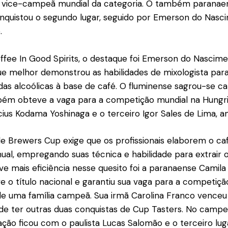
foi vice-campeã mundial da categoria. O também paranae
nquistou o segundo lugar, seguido por Emerson do Nasc
.
ffee In Good Spirits, o destaque foi Emerson do Nascime
que melhor demonstrou as habilidades de mixologista para
as alcoólicas à base de café. O fluminense sagrou-se 
bém obteve a vaga para a competição mundial na Hungr
icius Kodama Yoshinaga e o terceiro Igor Sales de Lima, 
 Brewers Cup exige que os profissionais elaborem o c
ual, empregando suas técnica e habilidade para extrair 
e mais eficiência nesse quesito foi a paranaense Camila
e o título nacional e garantiu sua vaga para a competiçã
 de uma família campeã. Sua irmã Carolina Franco vence
de ter outras duas conquistas de Cup Tasters. No campe
ção ficou com o paulista Lucas Salomão e o terceiro lu