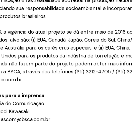
rtificação e rastreabilidade adotados na produção nacion
nciando sua responsabilidade socioambiental e incorpor
produtos brasileiros.
, a vigência do atual projeto se dá entre maio de 2016
os-alvo são: (i) EUA, Canadá, Japão, Coreia do Sul, China
 Austrália para os cafés crus especiais; e (ii) EUA, China
Unidos para os produtos da indústria de torrefação e 
nda não fazem parte do projeto podem obter mais info
 a BSCA, através dos telefones (35) 3212-4705 / (35) 3
a.com.br
.
s para a imprensa
ia de Comunicação
cci Kawasaki
 / ascom@bsca.com.br