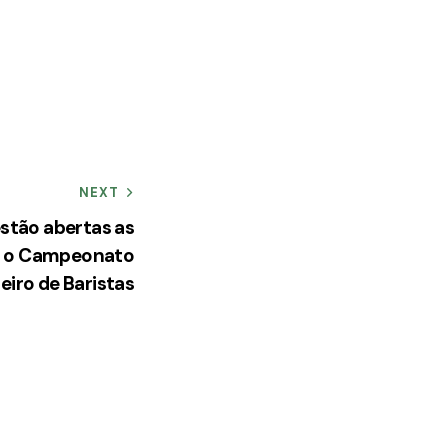
NEXT
estão abertas as
ra o Campeonato
leiro de Baristas