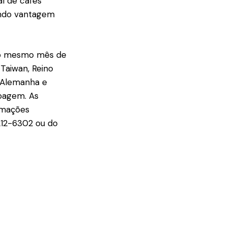
al de cafés
ando vantagem
 ao mesmo mês de
/Taiwan, Reino
, Alemanha e
moagem. As
rmações
212-6302 ou do