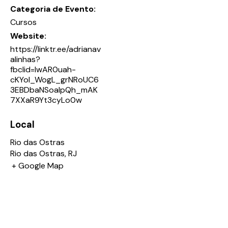
Categoria de Evento:
Cursos
Website:
https://linktr.ee/adrianav
alinhas?
fbclid=IwAR0uah-
cKYol_WogL_grNRoUC6
3EBDbaNSoaIpQh_mAK
7XXaR9Yt3cyLo0w
Local
Rio das Ostras
Rio das Ostras
,
RJ
+ Google Map