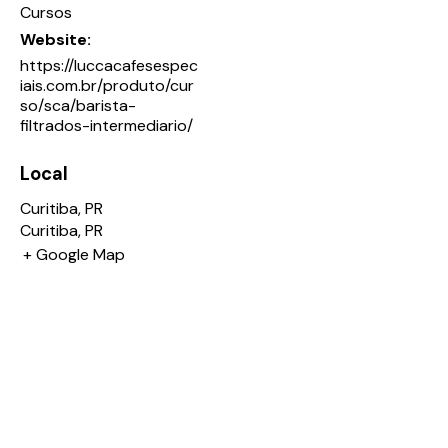
Cursos
Website:
https://luccacafesespec
iais.com.br/produto/cur
so/sca/barista-
filtrados-intermediario/
Local
Curitiba, PR
Curitiba
,
PR
+ Google Map