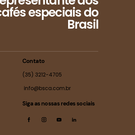
epresentante dos
afés especiais do
Brasil
Contato
(35) 3212-4705
info@bsca.com.br
Siga as nossas redes sociais