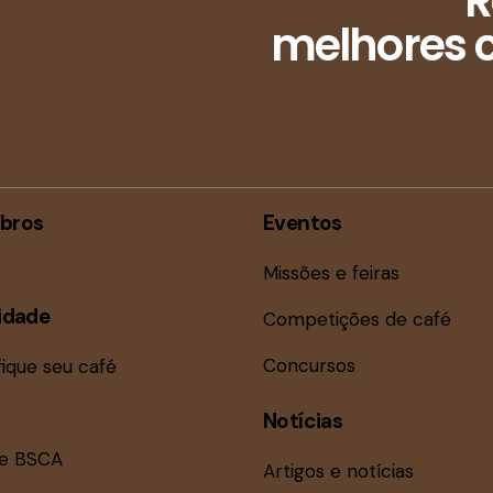
R
melhores c
bros
Eventos
Missões e feiras
idade
Competições de café
Concursos
fique seu café
Notícias
ne BSCA
Artigos e notícias