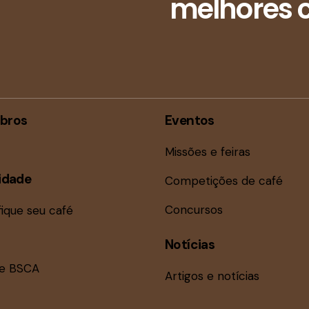
melhores c
bros
Eventos
Missões e feiras
idade
Competições de café
Concursos
fique seu café
Notícias
ne BSCA
Artigos e notícias