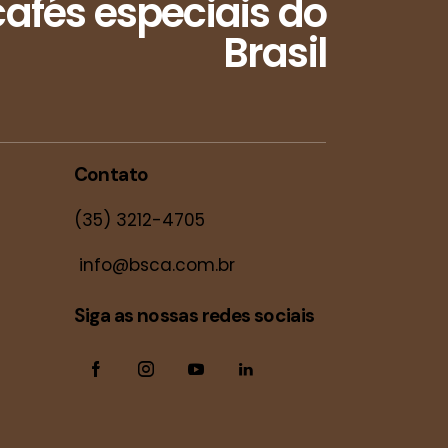
afés especiais do
Brasil
Contato
(35) 3212-4705
info@bsca.com.br
Siga as nossas redes sociais