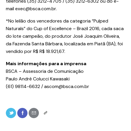
telefones (35) 3212-4705 / (35) 3212-6302 ou do e-
mail exec@bsca.com.br.
*No leilão dos vencedores da categoria “Pulped
Naturals” do Cup of Excellence – Brazil 2016, cada saca
do lote campeão, do produtor José Joaquim Oliveira,
da Fazenda Santa Bárbara, localizada em Piatã (BA), foi
vendido por R$ R$ 18.921,67.
Mais informações para a imprensa
BSCA – Assessoria de Comunicação
Paulo André Colucci Kawasaki
(61) 98114-6632 / ascom@bsca.com.br