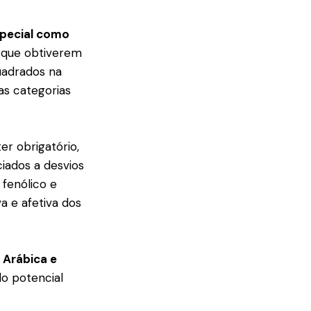
special como
s que obtiverem
uadrados na
as categorias
ter obrigatório,
iados a desvios
 fenólico e
a e afetiva dos
s
Arábica e
do potencial