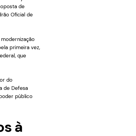
roposta de
rão Oficial de
 a modernização
pela primeira vez,
deral, que
tor do
a de Defesa
poder público
os à