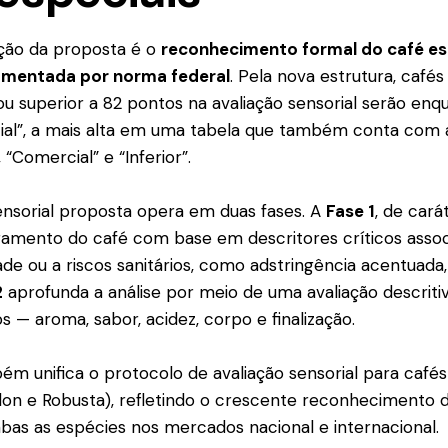
ação da proposta é o
reconhecimento formal do café e
amentada por norma federal
. Pela nova estrutura, café
ou superior a 82 pontos na avaliação sensorial serão enq
ial”, a mais alta em uma tabela que também conta com 
, “Comercial” e “Inferior”.
sensorial proposta opera em duas fases. A
Fase 1
, de cará
ramento do café com base em descritores críticos assoc
ade ou a riscos sanitários, como adstringência acentuada,
2
aprofunda a análise por meio de uma avaliação descritiv
os — aroma, sabor, acidez, corpo e finalização.
m unifica o protocolo de avaliação sensorial para café
lon e Robusta), refletindo o crescente reconhecimento 
mbas as espécies nos mercados nacional e internacional.