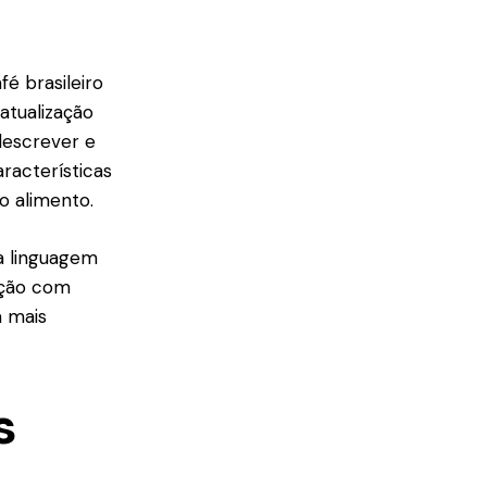
é brasileiro
tualização
escrever e
racterísticas
o alimento.
a linguagem
cação com
a mais
s