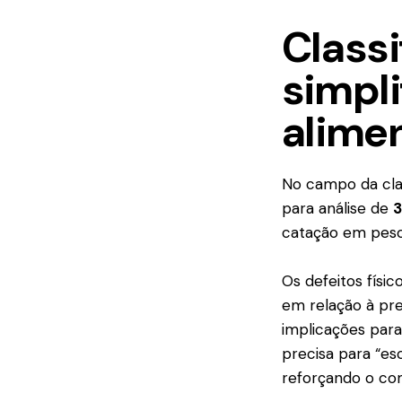
Classi
simpl
alime
No campo da cla
para análise de
3
catação em peso, 
Os defeitos físi
em relação à pr
implicações para
precisa para “es
reforçando o co