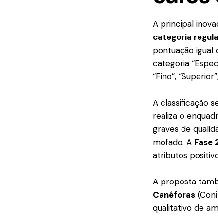
A principal inov
categoria regul
pontuação igual 
categoria “Espec
“Fino”, “Superior”
A classificação 
realiza o enquad
graves de qualid
mofado. A
Fase 
atributos positiv
A proposta també
Canéforas
(Coni
qualitativo de a