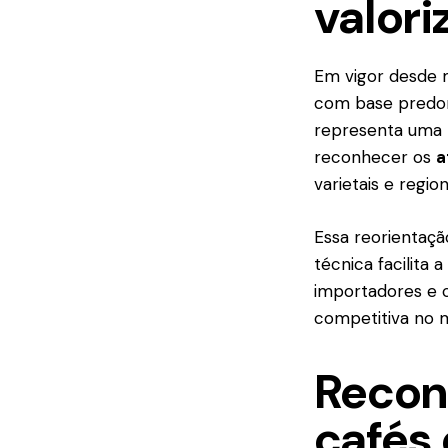
valori
Em vigor desde m
com base predom
representa uma 
reconhecer os
a
varietais e regi
Essa reorientaçã
técnica facilita 
importadores e c
competitiva no m
Recon
cafés 