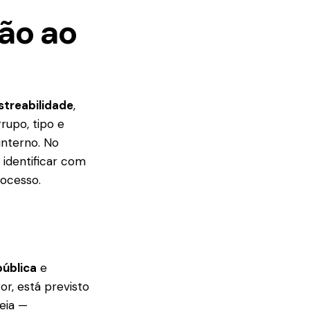
ão ao
streabilidade
,
rupo, tipo e
interno. No
 identificar com
rocesso.
pública
e
or, está previsto
eia —