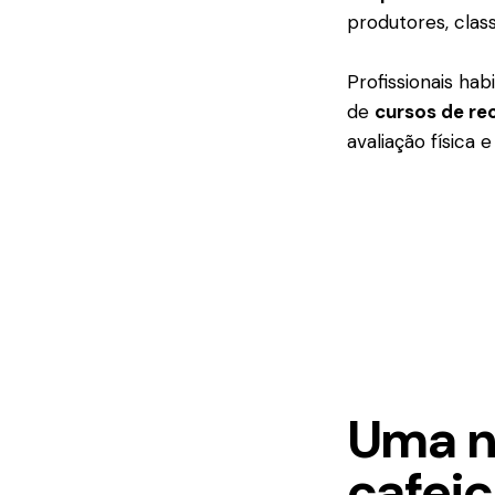
produtores, clas
Profissionais ha
de
cursos de re
avaliação física 
Uma n
cafeic