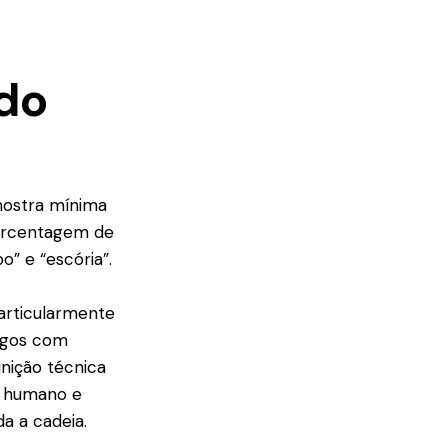
 do
mostra mínima
porcentagem de
o” e “escória”.
particularmente
ngos com
nição técnica
o humano e
a a cadeia.