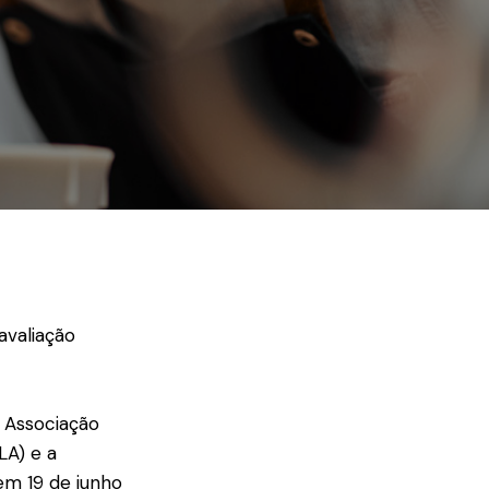
avaliação
a Associação
LA) e a
em 19 de junho