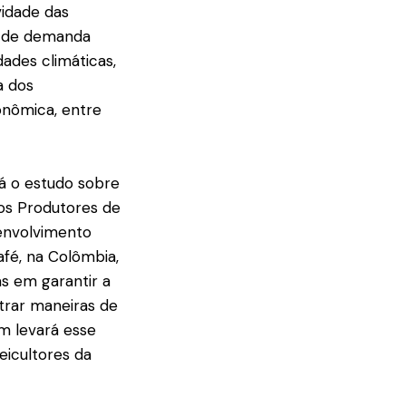
vidade das
to de demanda
ades climáticas,
a dos
conômica, entre
á o estudo sobre
os Produtores de
envolvimento
fé, na Colômbia,
as em garantir a
trar maneiras de
um levará esse
eicultores da