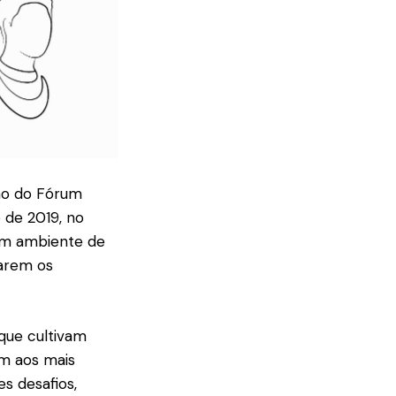
ção do Fórum
o de 2019, no
 um ambiente de
çarem os
que cultivam
em aos mais
s desafios,