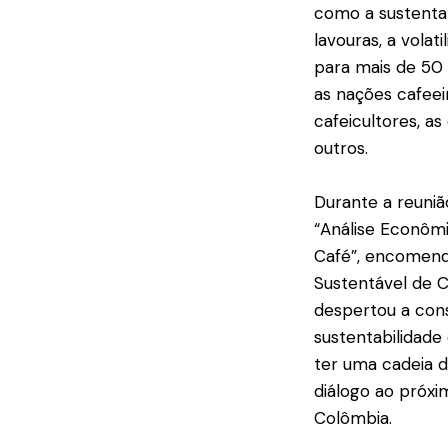
como a sustentab
lavouras, a vola
para mais de 50 
as nações cafee
cafeicultores, a
outros.
Durante a reuniã
“Análise Econôm
Café”, encomend
Sustentável de C
despertou a cons
sustentabilidad
ter uma cadeia d
diálogo ao próxi
Colômbia.