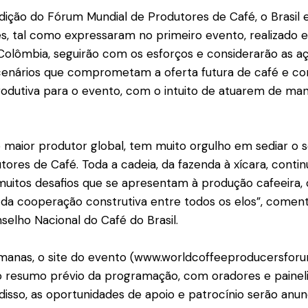
ição do Fórum Mundial de Produtores de Café, o Brasil 
s, tal como expressaram no primeiro evento, realizado e
Colômbia, seguirão com os esforços e considerarão as a
 cenários que comprometam a oferta futura de café e c
rodutiva para o evento, com o intuito de atuarem de man
o maior produtor global, tem muito orgulho em sediar o
tores de Café. Toda a cadeia, da fazenda à xícara, contin
uitos desafios que se apresentam à produção cafeeira,
s da cooperação construtiva entre todos os elos”, coment
nselho Nacional do Café do Brasil.
manas, o site do evento (www.worldcoffeeproducersfor
o resumo prévio da programação, com oradores e paineli
 disso, as oportunidades de apoio e patrocínio serão anu