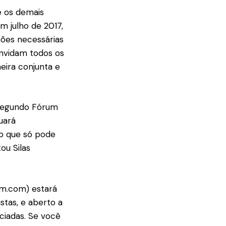
e os demais
m julho de 2017,
ções necessárias
onvidam todos os
eira conjunta e
 segundo Fórum
uará
 o que só pode
ou Silas
um.com) estará
stas, e aberto a
nciadas. Se você