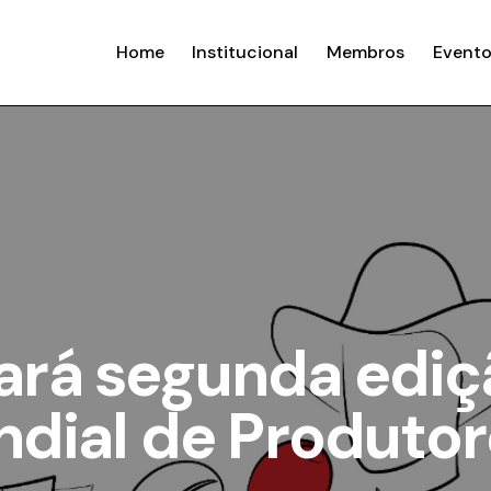
Home
Institucional
Membros
Evento
iará segunda edi
dial de Produtor