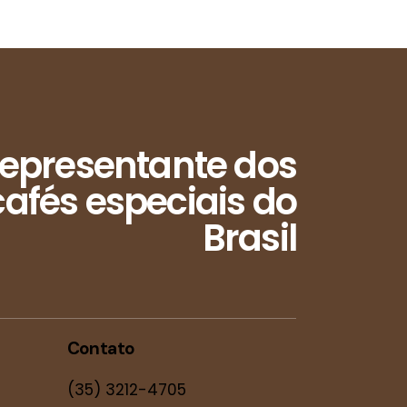
epresentante dos
afés especiais do
Brasil
Contato
(35) 3212-4705