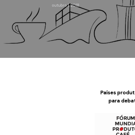
outubro 1, 2018
Países produt
para deba