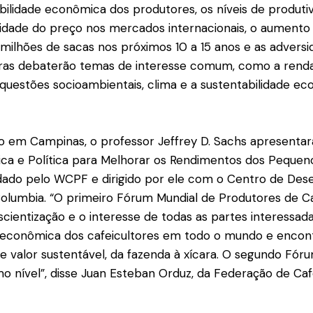
ilidade econômica dos produtores, os níveis de produti
tilidade do preço nos mercados internacionais, o aumen
milhões de sacas nos próximos 10 a 15 anos e as adversid
iras debaterão temas de interesse comum, como a rend
s questões socioambientais, clima e a sustentabilidade e
o em Campinas, o professor Jeffrey D. Sachs apresentar
ica e Política para Melhorar os Rendimentos dos Pequen
ado pelo WCPF e dirigido por ele com o Centro de Des
olumbia. “O primeiro Fórum Mundial de Produtores de Ca
cientização e o interesse de todas as partes interessad
e econômica dos cafeicultores em todo o mundo e encon
e valor sustentável, da fazenda à xícara. O segundo Fór
mo nível”, disse Juan Esteban Orduz, da Federação de Caf