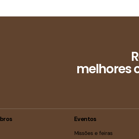
R
melhores c
bros
Eventos
Missões e feiras