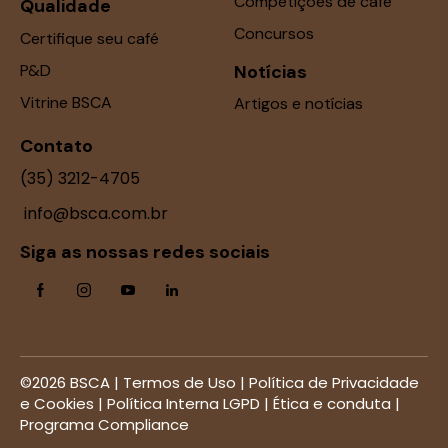
Competições de café
Qualidade
Concursos
Certifique seu café
P&D
Notícias
Vitrine BSCA
Artigos e notícias
Contato
(35) 3212-4705
info@bsca.com.br
Siga as nossas redes sociais
©2026 BSCA |
Termos de Uso
|
Política de Privacidade
e Cookies
|
Política Interna LGPD
|
Ética e conduta
|
Programa Compliance