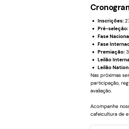
Cronogram
Inscrições:
27
Pré-seleção:
Fase Naciona
Fase Internac
Premiação:
3
Leilão Intern
Leilão Nation
Nas próximas se
participação, re
avaliação.
Acompanhe nossos
cafeicultura de el