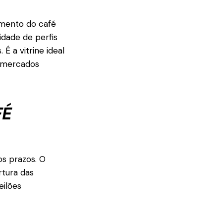
mento do café
idade de perfis
É a vitrine ideal
s mercados
FÉ
os prazos. O
rtura das
eilões