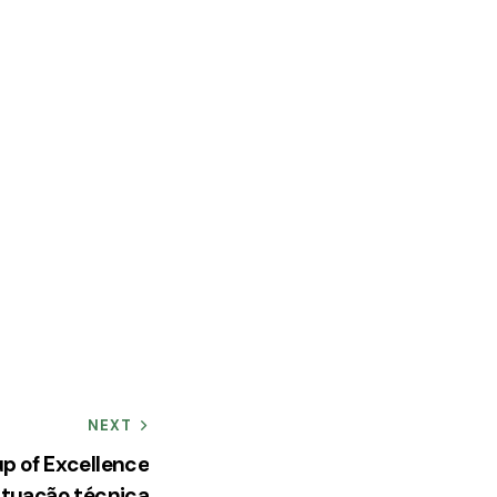
NEXT
up of Excellence
ontuação técnica