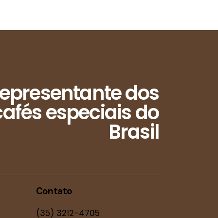
epresentante dos
afés especiais do
Brasil
Contato
(35) 3212-4705