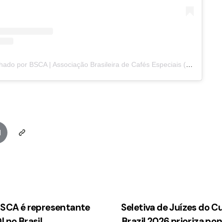
Um post compartilhado por BSCA | Associação Brasileira de Cafés Especiais (@bsca_specialtycoffee)
 BSCA é representante
Seletiva de Juízes do C
I no Brasil
Brazil 2026 prioriza p