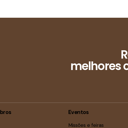
R
melhores c
bros
Eventos
Missões e feiras