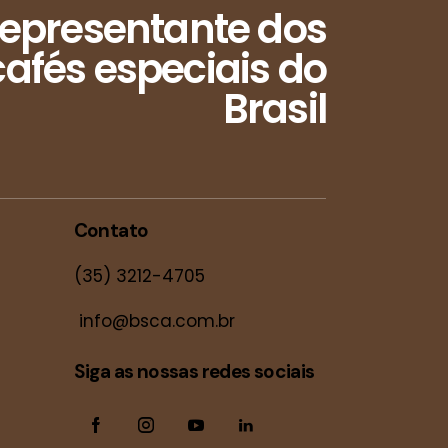
epresentante dos
afés especiais do
Brasil
Contato
(35) 3212-4705
info@bsca.com.br
Siga as nossas redes sociais