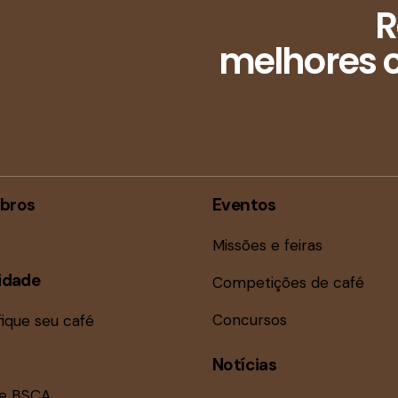
R
melhores c
bros
Eventos
Missões e feiras
idade
Competições de café
Concursos
fique seu café
Notícias
ne BSCA