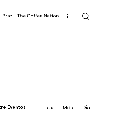
Brazil. The Coffee Nation
N
Lista
Mês
Dia
tre Eventos
a
v