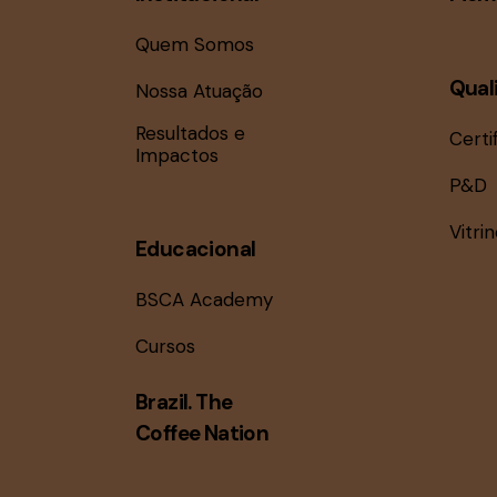
e
s
l
Quem Somos
a
u
Qual
Nossa Atuação
p
a
a
Resultados e
Certi
l
Impactos
i
a
P&D
v
s
Vitri
r
Educacional
a
d
BSCA Academy
-
e
c
Cursos
h
E
a
Brazil. The
v
Coffee Nation
v
e
.