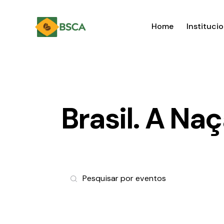
Home
Institucio
Brasil. A Na
P
D
e
i
g
s
i