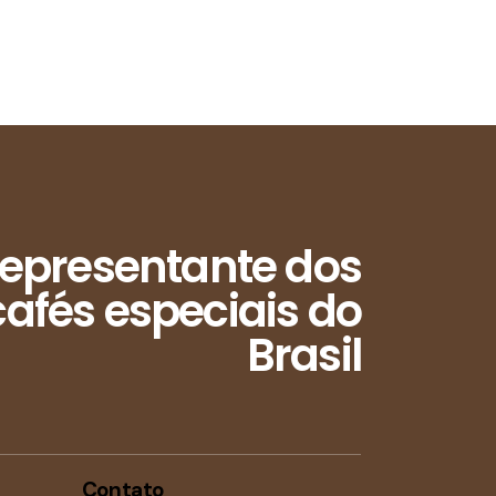
a
l
E
v
e
n
epresentante dos
t
afés especiais do
o
Brasil
Contato