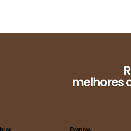
R
melhores c
bros
Eventos