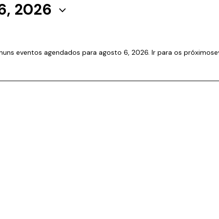
6, 2026
huns eventos agendados para agosto 6, 2026. Ir para os
próximose
N
o
t
i
c
e