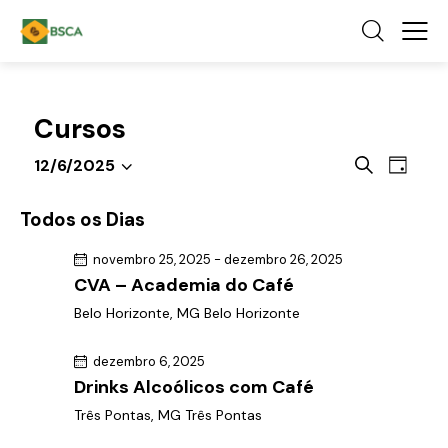
Cursos
P
N
P
12/6/2025
D
a
S
e
r
i
o
v
e
s
a
Todos os Dias
c
e
l
q
u
g
novembro 25, 2025
-
dezembro 26, 2025
e
u
r
CVA – Academia do Café
a
c
a
i
ç
r
Belo Horizonte, MG
Belo Horizonte
i
s
e
ã
o
a
v
o
dezembro 6, 2025
n
e
e
d
Drinks Alcoólicos com Café
e
n
n
o
Três Pontas, MG
Três Pontas
t
a
a
v
o
d