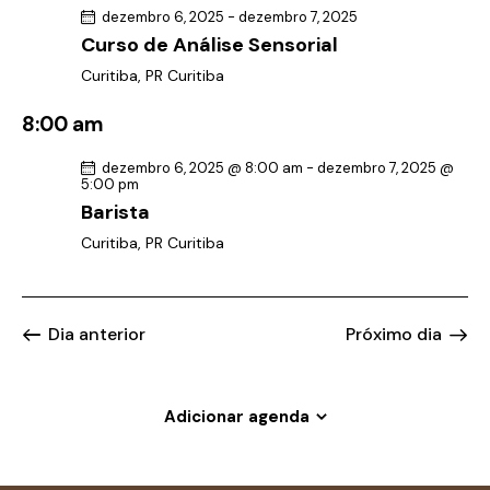
v
s
i
dezembro 6, 2025
-
dezembro 7, 2025
a
e
s
Curso de Análise Sensorial
t
u
g
Curitiba, PR
Curitiba
a
a
a
.
8:00 am
l
ç
E
ã
dezembro 6, 2025 @ 8:00 am
-
dezembro 7, 2025 @
v
5:00 pm
o
e
Barista
d
n
Curitiba, PR
Curitiba
e
t
v
o
i
Dia anterior
Próximo dia
s
u
a
Adicionar agenda
i
s
d