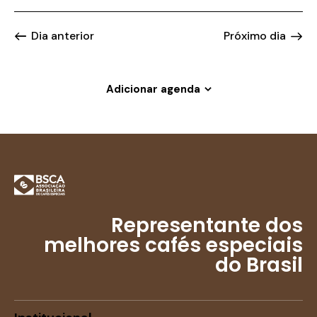
v
s
i
a
e
s
t
Dia anterior
Próximo dia
u
g
a
a
a
.
l
ç
Adicionar agenda
E
ã
v
o
e
d
n
e
t
v
o
i
s
Representante dos
u
melhores cafés especiais
a
do Brasil
i
s
d