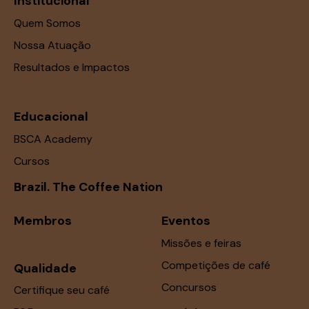
Institucional
e
Quem Somos
E
Nossa Atuação
v
Resultados e Impactos
e
n
t
Educacional
o
BSCA Academy
s
Cursos
Brazil. The Coffee Nation
Membros
Eventos
Missões e feiras
Competições de café
Qualidade
Concursos
Certifique seu café