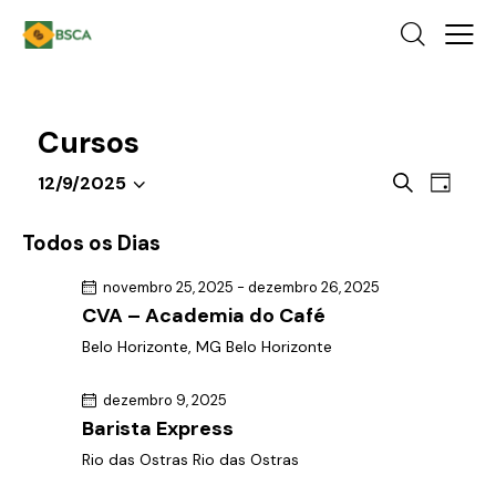
Cursos
P
N
P
12/9/2025
D
a
S
e
r
i
o
v
e
s
a
Todos os Dias
c
e
l
q
u
g
novembro 25, 2025
-
dezembro 26, 2025
e
u
r
CVA – Academia do Café
a
c
a
i
ç
r
Belo Horizonte, MG
Belo Horizonte
i
s
e
ã
o
a
v
o
dezembro 9, 2025
n
e
e
d
Barista Express
e
n
n
o
Rio das Ostras
Rio das Ostras
t
a
a
v
o
d