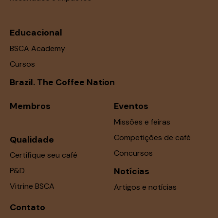
e
E
Educacional
v
BSCA Academy
e
n
Cursos
t
Brazil. The Coffee Nation
o
s
Membros
Eventos
Missões e feiras
Competições de café
Qualidade
Concursos
Certifique seu café
P&D
Notícias
Vitrine BSCA
Artigos e notícias
Contato