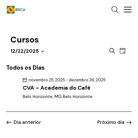
Cursos
P
N
P
12/22/2025
D
a
S
e
r
i
o
v
e
s
a
Todos os Dias
c
e
l
q
u
g
novembro 25, 2025
-
dezembro 26, 2025
e
u
r
CVA – Academia do Café
a
c
a
i
ç
r
Belo Horizonte, MG
Belo Horizonte
i
s
e
ã
o
a
v
o
n
e
e
d
e
Dia anterior
Próximo dia
n
n
o
t
a
a
v
o
d