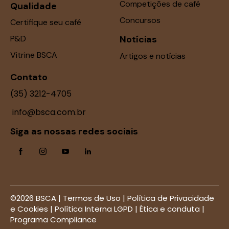
Competições de café
Qualidade
Concursos
Certifique seu café
P&D
Notícias
Vitrine BSCA
Artigos e notícias
Contato
(35) 3212-4705
info@bsca.com.br
Siga as nossas redes sociais
©2026 BSCA |
Termos de Uso
|
Política de Privacidade
e Cookies
|
Política Interna LGPD
|
Ética e conduta
|
Programa Compliance