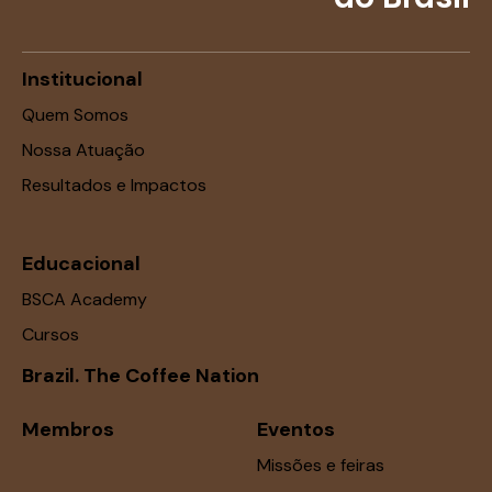
e
E
Institucional
v
e
Quem Somos
n
Nossa Atuação
t
Resultados e Impactos
o
s
Educacional
BSCA Academy
Cursos
Brazil. The Coffee Nation
Membros
Eventos
Missões e feiras