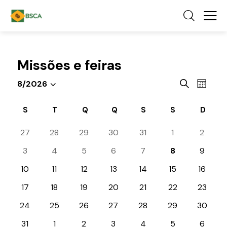
Missões e feiras
P
N
P
8/2026
M
a
S
e
r
ê
o
v
e
s
C
s
S
T
Q
Q
S
S
D
c
e
l
q
a
u
g
27
28
29
30
31
1
2
e
u
l
r
a
c
a
i
e
3
4
5
6
7
8
9
ç
r
i
s
n
e
10
11
12
13
14
15
16
ã
o
a
d
v
o
n
17
18
19
20
21
22
23
e
e
á
d
e
n
n
r
24
25
26
27
28
29
30
o
t
a
a
i
v
o
31
1
2
3
4
5
6
d