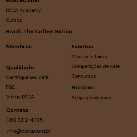
a
Educacional
i
BSCA Academy
s
Cursos
d
Brazil. The Coffee Nation
e
E
Membros
Eventos
v
Missões e feiras
e
n
Competições de café
Qualidade
t
Concursos
Certifique seu café
o
P&D
Notícias
s
Vitrine BSCA
Artigos e notícias
Contato
(35) 3212-4705
info@bsca.com.br