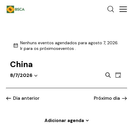
Nenhuns eventos agendados para agosto 7, 2026.
N
Ir para os
próximoseventos
.
o
t
China
i
c
P
N
P
8/7/2026
e
D
a
S
e
r
i
o
v
e
s
a
c
e
l
q
Dia anterior
Próximo dia
u
g
e
u
r
a
c
a
i
ç
r
i
Adicionar agenda
s
e
ã
o
a
v