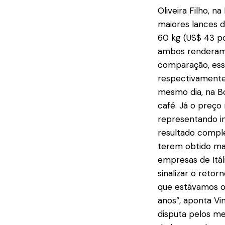
Oliveira Filho, n
maiores lances d
60 kg (US$ 43 po
ambos renderam u
comparação, esse
respectivamente,
mesmo dia, na Bo
café. Já o preço 
representando in
resultado comple
terem obtido mai
empresas de Itál
sinalizar o reto
que estávamos o
anos”, aponta Vi
disputa pelos me