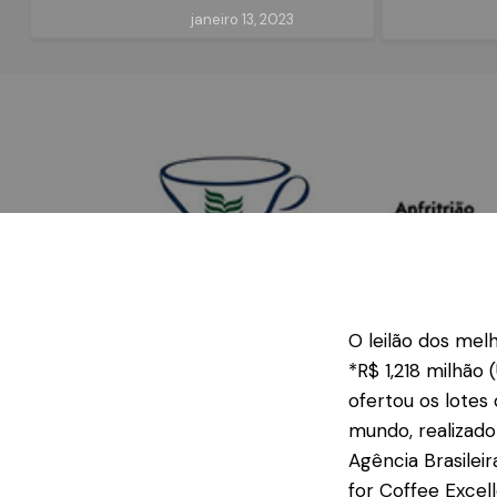
janeiro 13, 2023
O leilão dos melh
*R$ 1,218 milhão 
ofertou os lotes
mundo, realizado
Agência Brasilei
for Coffee Excel