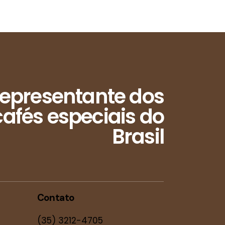
epresentante dos
afés especiais do
Brasil
Contato
(35) 3212-4705