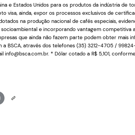
hina e Estados Unidos para os produtos da indústria de to
o visa, ainda, expor os processos exclusivos de certific
adotados na produção nacional de cafés especiais, eviden
e socioambiental e incorporando vantagem competitiva 
 empresas que ainda não fazem parte podem obter mais i
 a BSCA, através dos telefones (35) 3212-4705 / 9982
l info@bsca.com.br. * Dólar cotado a R$ 5,101, confor