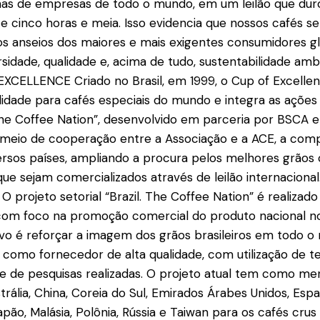
nas de empresas de todo o mundo, em um leilão que dur
cinco horas e meia. Isso evidencia que nossos cafés s
os anseios dos maiores e mais exigentes consumidores gl
idade, qualidade e, acima de tudo, sustentabilidade ambie
EXCELLENCE Criado no Brasil, em 1999, o Cup of Excellen
idade para cafés especiais do mundo e integra as ações
. The Coffee Nation”, desenvolvido em parceria por BSCA e
 meio de cooperação entre a Associação e a ACE, a com
ersos países, ampliando a procura pelos melhores grãos
que sejam comercializados através de leilão internacional
projeto setorial “Brazil. The Coffee Nation” é realizad
 com foco na promoção comercial do produto nacional 
ivo é reforçar a imagem dos grãos brasileiros em todo 
s como fornecedor de alta qualidade, com utilização de t
 de pesquisas realizadas. O projeto atual tem como mer
strália, China, Coreia do Sul, Emirados Árabes Unidos, Esp
apão, Malásia, Polônia, Rússia e Taiwan para os cafés crus e