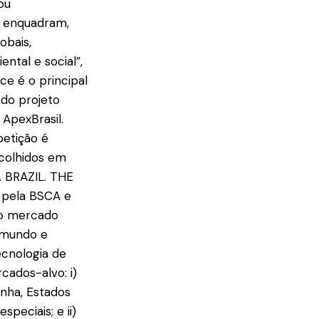
ou
e enquadram,
obais,
ntal e social”,
ce é o principal
 do projeto
 ApexBrasil.
petição é
 colhidos em
. BRAZIL. THE
o pela BSCA e
no mercado
o mundo e
ecnologia de
cados-alvo: i)
anha, Estados
speciais; e ii)