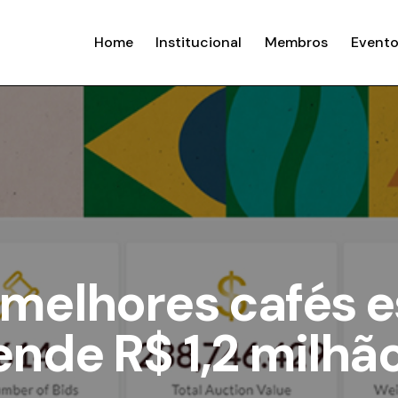
Home
Institucional
Membros
Evento
 melhores cafés e
rende R$ 1,2 milhã