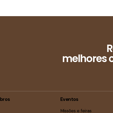
R
melhores c
bros
Eventos
Missões e feiras