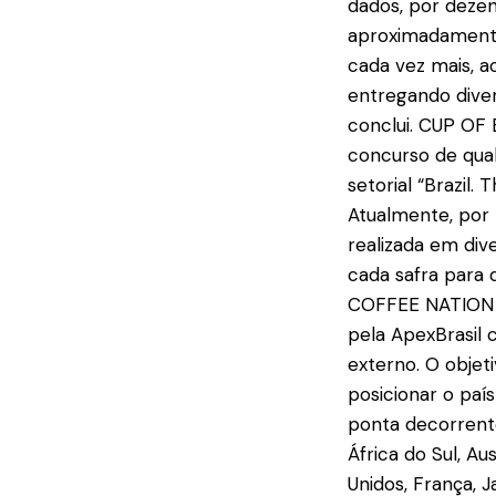
dados, por deze
aproximadamente 
cada vez mais, a
entregando divers
conclui. CUP OF 
concurso de qual
setorial “Brazil
Atualmente, por
realizada em div
cada safra para 
COFFEE NATION O 
pela ApexBrasil
externo. O objet
posicionar o paí
ponta decorrente
África do Sul, Au
Unidos, França, J