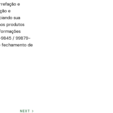
rrefação e
ação e
ciando sua
aos produtos
nformações
4-9845 / 99879-
me fechamento de
NEXT