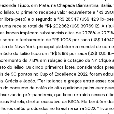
a Fazenda Tijuco, em Piatã, na Chapada Diamantina, Bahia, 
o leilão. O primeiro recebeu valor equivalente a *R$ 29.0
r libra-peso) e o segundo a *R$ 28.947 (US$ 42,9 lb-pes
ma receita total de *R$ 202.862 (US$ 39.769,12). A títu
s lances implicam substanciais altas de 2.778% e 2.771%
 sobre o fechamento de *R$ 1.008 por saca (US$ 1,4940
lsa de Nova York, principal plataforma mundial de comer
médio do leilão ficou em *R$ 8.198 por saca (US$ 12,15 lb
cremento de 713% em relação à cotação de NY. Clique aq
to do leilão. Os cinco primeiros lotes, considerados pres
s de 90 pontos no Cup of Excellence 2022, foram adqui
ia, Grécia e Japão. “Ter italianos e gregos entre esses
rno do consumo de cafés de alta qualidade pelos europeu
bservando pré-pandemia, que ficou retraída nesses últi
nicius Estrela, diretor executivo da BSCA. Ele também de
lhores cafés produzidos no Brasil na safra 2022. “Tivemos