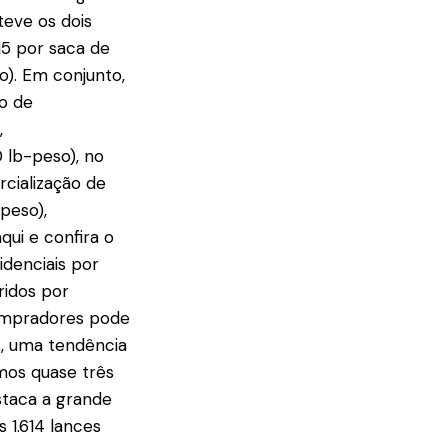
teve os dois
15 por saca de
o). Em conjunto,
lo de
,
 lb-peso), no
cialização de
-peso),
ui e confira o
idenciais por
ridos por
 compradores pode
s, uma tendência
mos quase três
staca a grande
 1.614 lances