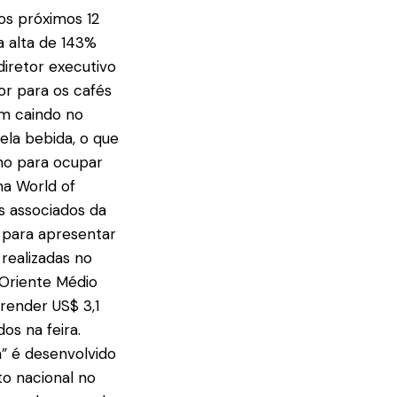
os próximos 12
a alta de 143%
iretor executivo
r para os cafés
em caindo no
ela bebida, o que
lho para ocupar
na World of
 associados da
 para apresentar
realizadas no
 Oriente Médio
 render US$ 3,1
os na feira.
” é desenvolvido
o nacional no