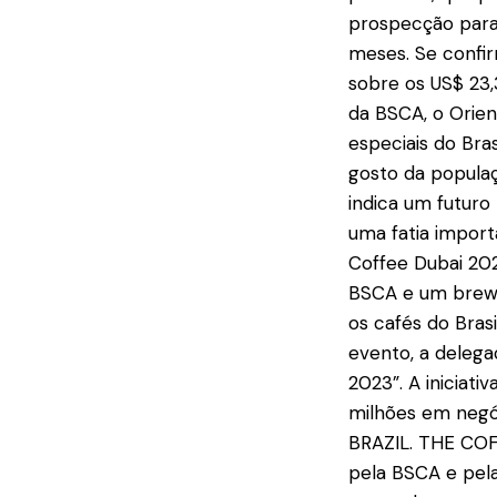
prospecção para 
meses. Se confir
sobre os US$ 23,
da BSCA, o Orie
especiais do Bra
gosto da populaç
indica um futuro
uma fatia import
Coffee Dubai 20
BSCA e um brew 
os cafés do Bra
evento, a delega
2023”. A iniciat
milhões em negóc
BRAZIL. THE COFF
pela BSCA e pel