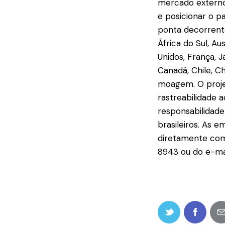
mercado externo.
e posicionar o p
ponta decorrente
África do Sul, Au
Unidos, França, J
Canadá, Chile, C
moagem. O projet
rastreabilidade 
responsabilidad
brasileiros. As
diretamente com
8943 ou do e-ma