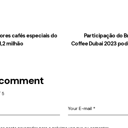
ores cafés especiais do
Participação do Br
1,2 milhão
Coffee Dubai 2023 pod
 comment
/
5
os neste navegador para a próxima vez que eu comentar.