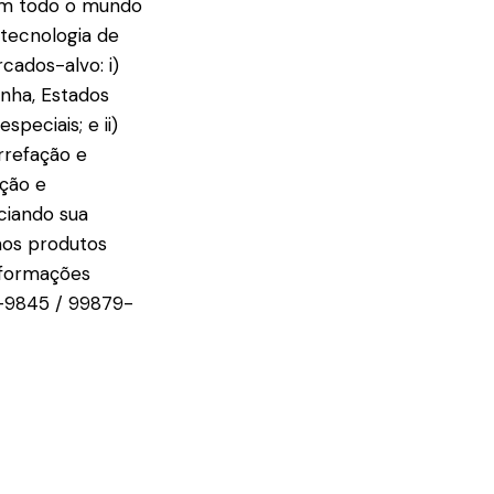
 em todo o mundo
 tecnologia de
cados-alvo: i)
anha, Estados
speciais; e ii)
rrefação e
ação e
ciando sua
aos produtos
nformações
4-9845 / 99879-