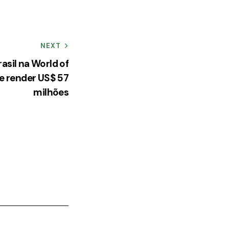
NEXT
asil na World of
e render US$ 57
milhões