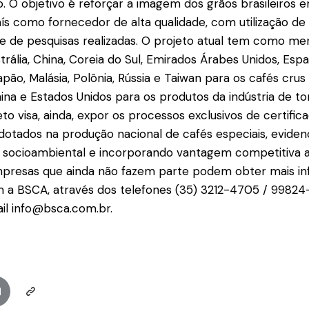
 O objetivo é reforçar a imagem dos grãos brasileiros
aís como fornecedor de alta qualidade, com utilização de
 de pesquisas realizadas. O projeto atual tem como mer
strália, China, Coreia do Sul, Emirados Árabes Unidos, Esp
apão, Malásia, Polônia, Rússia e Taiwan para os cafés crus e
hina e Estados Unidos para os produtos da indústria de to
o visa, ainda, expor os processos exclusivos de certific
adotados na produção nacional de cafés especiais, eviden
e socioambiental e incorporando vantagem competitiva 
 empresas que ainda não fazem parte podem obter mais i
 a BSCA, através dos telefones (35) 3212-4705 / 9982
il info@bsca.com.br.