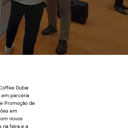
 Coffee Dubai
o em parceria
a de Promoção de
lhões em
 com novos
 na feira e a