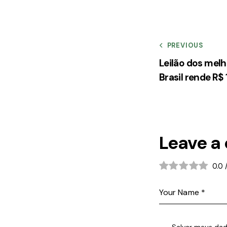
PREVIOUS
Leilão dos melh
Brasil rende R$ 
Leave a
0.0
Salvar meus dad