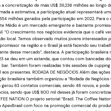
a concretização de mais US$ 39,236 milhões ao longo d
mada a estimativa, a participação atual representará um
354 milhões gerados pela participação em 2022. Para o d
nte Médio é um mercado emergente e bastante promisso
sil. “O crescimento nos negócios evidencia que o café v
ão local. Temos observado muitos jovens interessados p
 promissor na região e o Brasil já está fazendo seu traba
ante desse mercado”, destaca. A participação brasileira 
23 se deu em um estande, que contou com bancadas dos
bar. Também foram realizadas três sessões de cupping
sil aos presentes. RODADA DE NEGÓCIOS Além das ações 
ção brasileira também organizou a “Rodada de Negócios
iva gerou 63 contatos comerciais, sendo 48 novos, e pode
ios, sendo que US$ 800 mil desses já foram concretizad
EE NATION O projeto setorial “Brazil. The Coffee Nation
a ApexBrasil com foco na promoção comercial do produt