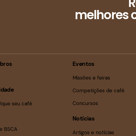
R
melhores c
bros
Eventos
Missões e feiras
idade
Competições de café
Concursos
fique seu café
Notícias
ne BSCA
Artigos e notícias