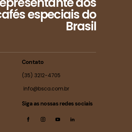
epresentante dos
afés especiais do
Brasil
Contato
(35) 3212-4705
info@bsca.com.br
Siga as nossas redes sociais