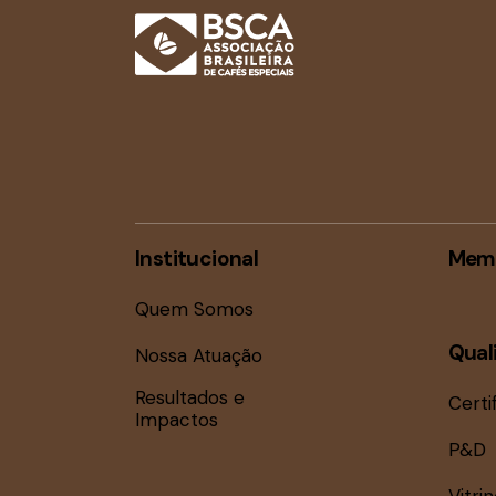
Institucional
Mem
Quem Somos
Qual
Nossa Atuação
Resultados e
Certi
Impactos
P&D