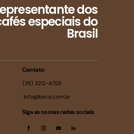
epresentante dos
afés especiais do
Brasil
Contato
(35) 3212-4705
info@bsca.com.br
Siga as nossas redes sociais