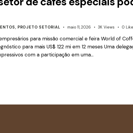
etor de cafés especiais pod
VENTOS
,
PROJETO SETORIAL
maio 11, 2026
3K
Views
0
Lik
 empresários para missão comercial e feira World of Coffee
gnóstico para mais US$ 122 mi em 12 meses Uma delegaç
expressivos com a participação em uma…