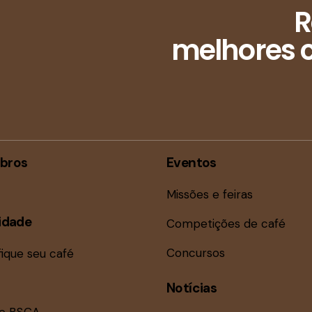
R
melhores c
bros
Eventos
Missões e feiras
idade
Competições de café
Concursos
fique seu café
Notícias