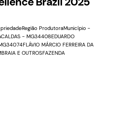
ellence Brazil 2025
ropriedadeRegião ProdutoraMunicípio -
ICACALDAS - MG34408EDUARDO
MG34074FLÁVIO MÁRCIO FERREIRA DA
MBRAIA E OUTROSFAZENDA