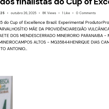
 dos finalistas do Cup of Exc
025
outubro 26, 2025
8K
Views
1
Like
0
Comments
 2025 do Cup of Excellence Brazil. Experimental ProdutorP
 CARVALHOSÍTIO MÃE DA PROVIDÊNCIAREGIÃO VULCÂN
AETE DOS MENDESCERRADO MINEIRORIO PARANAIBA - 
MINEIROCAMPOS ALTOS - MG35844HENRIQUE DIAS CA
TO ANTONIO…