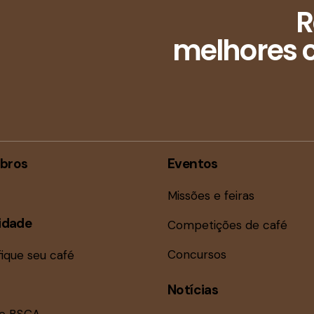
R
melhores c
bros
Eventos
Missões e feiras
idade
Competições de café
Concursos
fique seu café
Notícias