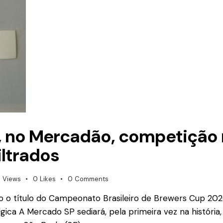
, no Mercadão, competição 
iltrados
K
Views
0
Likes
0
Comments
arão o título do Campeonato Brasileiro de Brewers Cup 2
lgica A Mercado SP sediará, pela primeira vez na históri