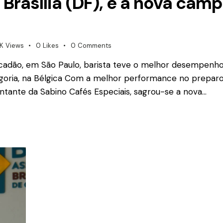
Brasília (DF), é a nova camp
K
Views
0
Likes
0
Comments
adão, em São Paulo, barista teve o melhor desempenho 
goria, na Bélgica Com a melhor performance no preparo de
sentante da Sabino Cafés Especiais, sagrou-se a nova…