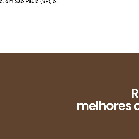
o, em São Paulo (SP), o…
R
melhores c