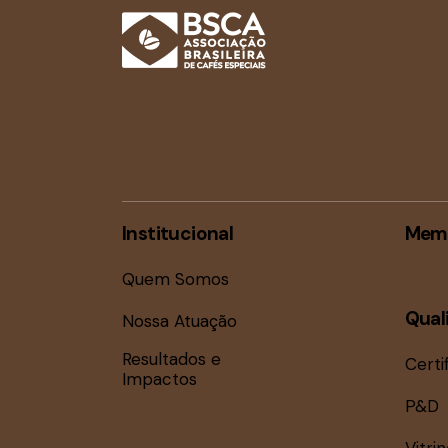
Institucional
Mem
Quem Somos
Qual
Nossa Atuação
Resultados e
Certi
Impactos
P&D