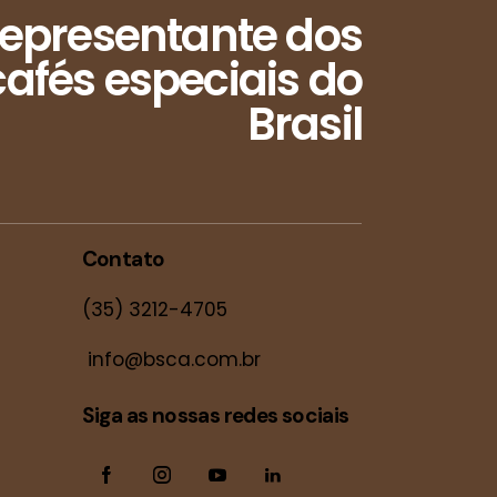
epresentante dos
afés especiais do
Brasil
Contato
(35) 3212-4705
info@bsca.com.br
Siga as nossas redes sociais