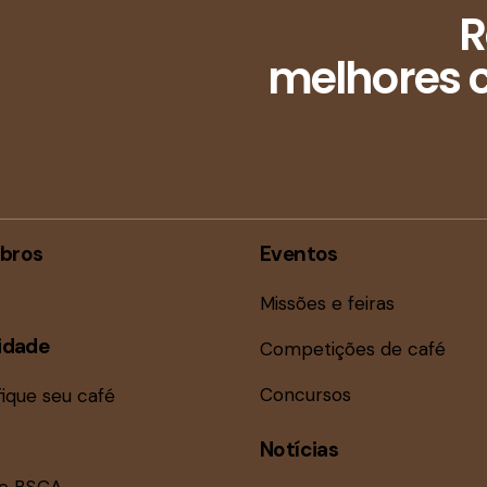
R
melhores c
bros
Eventos
Missões e feiras
idade
Competições de café
Concursos
fique seu café
Notícias