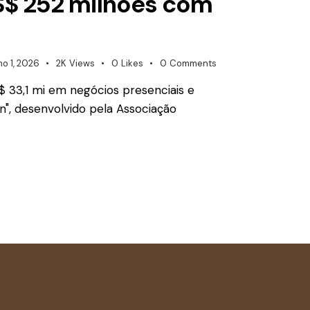
US$ 252 milhões com
ho 1, 2026
2K
Views
0
Likes
0
Comments
S$ 33,1 mi em negócios presenciais e
n", desenvolvido pela Associação