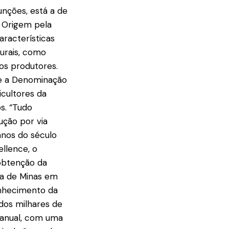
unções, está a de
 Origem pela
aracterísticas
turais, como
dos produtores.
ue a Denominação
icultores da
s. “Tudo
ução por via
anos do século
ellence, o
 obtenção da
ra de Minas em
onhecimento da
 dos milhares de
manual, com uma