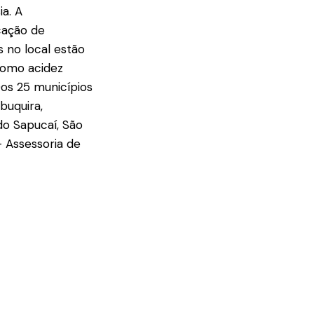
ia. A
cação de
s no local estão
como acidez
Dos 25 municípios
buquira,
do Sapucaí, São
 Assessoria de