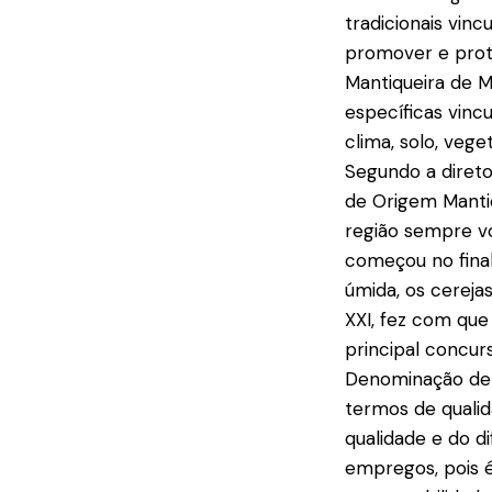
tradicionais vin
promover e prot
Mantiqueira de M
específicas vinc
clima, solo, vege
Segundo a direto
de Origem Mantiq
região sempre vo
começou no final
úmida, os cereja
XXI, fez com que
principal concur
Denominação de 
termos de qualid
qualidade e do d
empregos, pois 