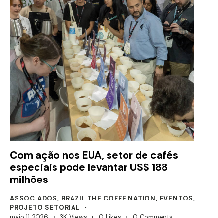
Com ação nos EUA, setor de cafés
especiais pode levantar US$ 188
milhões
ASSOCIADOS
,
BRAZIL THE COFFE NATION
,
EVENTOS
,
PROJETO SETORIAL
maio 11, 2026
3K
Views
0
Likes
0
Comments